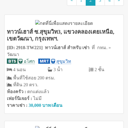
«
1
2
3
4
»
ทาวน์เฮาส์ ซ.สุขุมวิท3, แขวงคลองเตยเหนือ,
เขตวัฒนา, กรุงเทพฯ.
[ID: 2918-TW221] ทาวน์เฮาส์ สำหรับ เช่า
ที่ กทม. »
วัฒนา
อโศก
สุขุมวิท
4 นอน
3 น้ำ
2 ชั้น
พื้นที่ใช้สอย 200 ตรม.
ที่ดิน 20 ตรว.
ห้องครัว :
ตกแต่งแล้ว
เฟอร์นิเจอร์ :
ไม่มี
ราคาเช่า :
30,000 บาท/เดือน