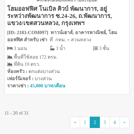
โฮมออฟฟิศ โนเบิล คิวบ์ พัฒนาการ, อยู่
ระหว่างพัฒนาการ ซ.24-26, ถ.พัฒนาการ,
แขวง/เขตสวนหลวง, กรุงเทพฯ
[ID: 2183-COM097] ทาวน์เฮาส์, อาคารพาณิชย์, โฮม
ออฟฟิศ สำหรับ เช่า
ที่ กทม. » สวนหลวง
3 นอน
3 น้ำ
3 ชั้น
พื้นที่ใช้สอย 172 ตรม.
ที่ดิน 19 ตรว.
ห้องครัว :
ตกแต่งบางส่วน
เฟอร์นิเจอร์ :
บางส่วน
ราคาเช่า :
45,000 บาท/เดือน
11 - 20 of 31
(current)
«
1
2
3
4
»