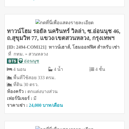
ทาวน์โฮม รอยัล นครินทร์ วิลล่า, ซ.อ่อนนุช 46,
ถ.สุขุมวิท 77, แขวง/เขตสวนหลวง, กรุงเทพฯ
[ID: 2494-COM121] ทาวน์เฮาส์, โฮมออฟฟิศ สำหรับ เช่า
ที่ กทม. » สวนหลวง
อ่อนนุช
4 นอน
4 น้ำ
4 ชั้น
พื้นที่ใช้สอย 333 ตรม.
ที่ดิน 30 ตรว.
ห้องครัว :
ตกแต่งบางส่วน
เฟอร์นิเจอร์ :
มี
ราคาเช่า :
24,000 บาท/เดือน