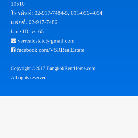
10510
โทรศัพท์:
02-917-7484-5
,
091-056-4054
แฟกซ์: 02-917-7486
Line ID: vsr65
vsrrealestate@gmail.com
facebook.com/VSRRealEstate
Copyright ©2017
BangkokRentHome.com
All rights reserved.