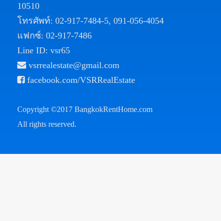
10510
โทรศัพท์:
02-917-7484-5
,
091-056-4054
แฟกซ์: 02-917-7486
Line ID: vsr65
vsrrealestate@gmail.com
facebook.com/VSRRealEstate
Copyright ©2017
BangkokRentHome.com
All rights reserved.