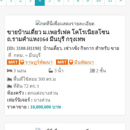
«
1
2
3
4
5
6
7
8
9
10
11
»
ขายบ้านเดี่ยว ม.เพอร์เฟค โคโรเนียลโซน
ถ.รามคำแหง164 มีนบุรี กรุงเทพ
[ID: 3188-H1198] บ้านเดี่ยว, เช่า/เซ้ง กิจการ สำหรับ ขาย
ที่ กทม. » มีนบุรี
ราษฎร์พัฒนา
มีนพัฒนา
3 นอน
3 น้ำ
2 ชั้น
พื้นที่ใช้สอย 300 ตร.ม
ที่ดิน 72 ตร.ว
ห้องครัว :
ตกแต่งบางส่วน
เฟอร์นิเจอร์ :
บางส่วน
ราคาขาย :
10,000,000 บาท