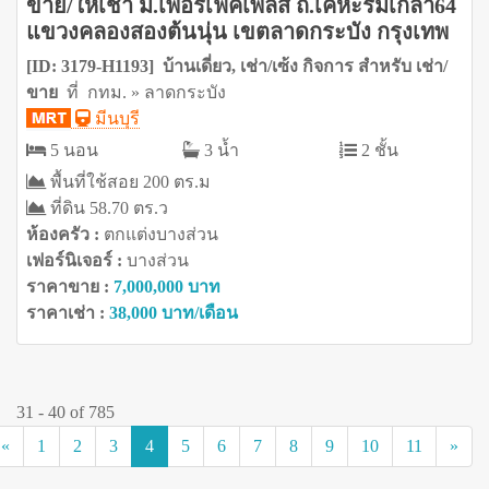
ขาย/ให้เช่า ม.เพอร์เฟคเพลส ถ.เคหะร่มเกล้า64
แขวงคลองสองต้นนุ่น เขตลาดกระบัง กรุงเทพ
[ID: 3179-H1193] บ้านเดี่ยว, เช่า/เซ้ง กิจการ สำหรับ เช่า/
ขาย
ที่ กทม. » ลาดกระบัง
มีนบุรี
5 นอน
3 น้ำ
2 ชั้น
พื้นที่ใช้สอย 200 ตร.ม
ที่ดิน 58.70 ตร.ว
ห้องครัว :
ตกแต่งบางส่วน
เฟอร์นิเจอร์ :
บางส่วน
ราคาขาย :
7,000,000 บาท
ราคาเช่า :
38,000 บาท/เดือน
31 - 40 of 785
(current)
«
1
2
3
4
5
6
7
8
9
10
11
»