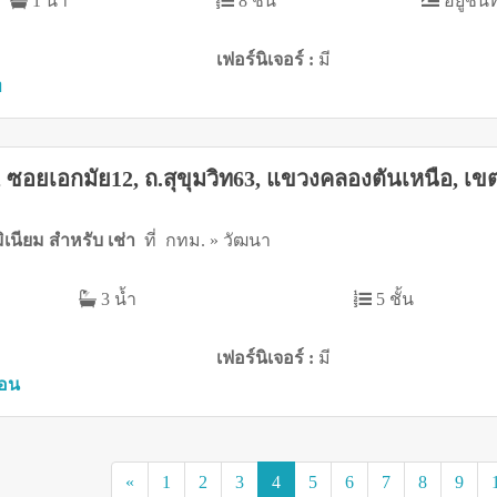
1 น้ำ
8 ชั้น
อยู่ชั้นท
เฟอร์นิเจอร์ :
มี
ท
์, ซอยเอกมัย12, ถ.สุขุมวิท63, แขวงคลองตันเหนือ, เข
เนียม สำหรับ เช่า
ที่ กทม. » วัฒนา
3 น้ำ
5 ชั้น
เฟอร์นิเจอร์ :
มี
ือน
(current)
«
1
2
3
4
5
6
7
8
9