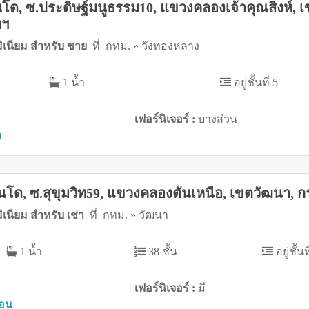
โด, ซ.ประดิษฐ์มนูธรรม10, แขวงคลองเจ้าคุณสิงห์, 
พฯ
ิเนียม สำหรับ ขาย
ที่ กทม. » วังทองหลาง
1 น้ำ
อยู่ชั้นที่ 5
เฟอร์นิเจอร์ :
บางส่วน
ท
นโด, ซ.สุขุมวิท59, แขวงคลองตันเหนือ, เขตวัฒนา, ก
เนียม สำหรับ เช่า
ที่ กทม. » วัฒนา
1 น้ำ
38 ชั้น
อยู่ชั้นท
เฟอร์นิเจอร์ :
มี
ือน