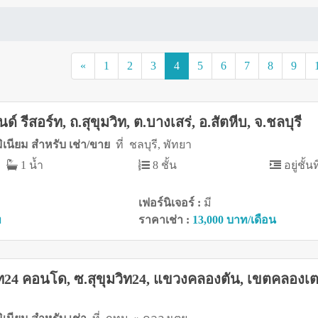
(current)
«
1
2
3
4
5
6
7
8
9
ด์ รีสอร์ท, ถ.สุขุมวิท, ต.บางเสร่, อ.สัตหีบ, จ.ชลบุรี
ิเนียม สำหรับ เช่า/ขาย
ที่ ชลบุรี, พัทยา
1 น้ำ
8 ชั้น
อยู่ชั้นท
เฟอร์นิเจอร์ :
มี
ท
ราคาเช่า :
13,000 บาท/เดือน
มวิท24 คอนโด, ซ.สุขุมวิท24, แขวงคลองตัน, เขตคลองเต