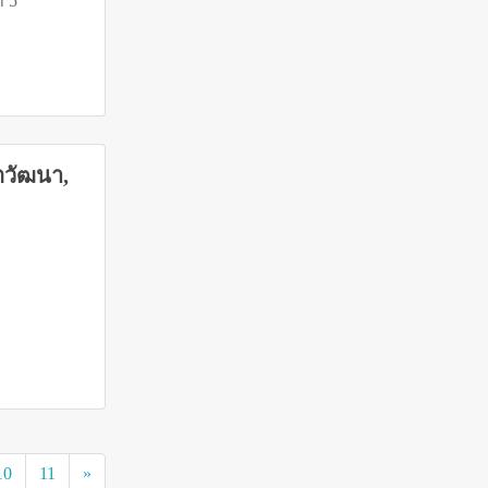
ี่ 5
ตวัฒนา,
10
11
»