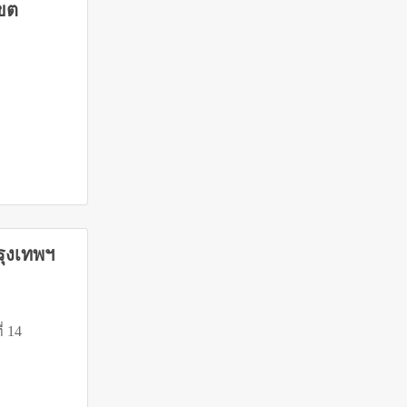
เขต
รุงเทพฯ
ี่ 14