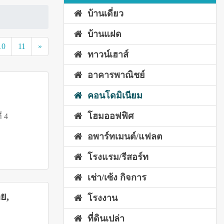
บ้านเดี่ยว
บ้านแฝด
10
11
»
ทาวน์เฮาส์
อาคารพาณิชย์
คอนโดมิเนียม
โฮมออฟฟิศ
ี่ 4
อพาร์ทเมนต์/แฟลต
โรงแรม/รีสอร์ท
เช่า/เซ้ง กิจการ
ย,
โรงงาน
ที่ดินเปล่า