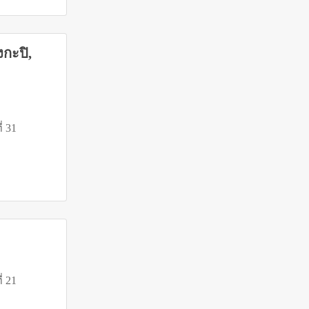
กะปิ,
ี่ 31
ี่ 21