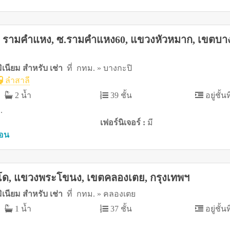
รามคำแหง, ซ.รามคำแหง60, แขวงหัวหมาก, เขตบาง
เนียม สำหรับ เช่า
ที่ กทม. » บางกะปิ
ลำสาลี
2 น้ำ
39 ชั้น
อยู่ชั้นท
.
เฟอร์นิเจอร์ :
มี
ือน
คอนโด, แขวงพระโขนง, เขตคลองเตย, กรุงเทพฯ
เนียม สำหรับ เช่า
ที่ กทม. » คลองเตย
1 น้ำ
37 ชั้น
อยู่ชั้นท