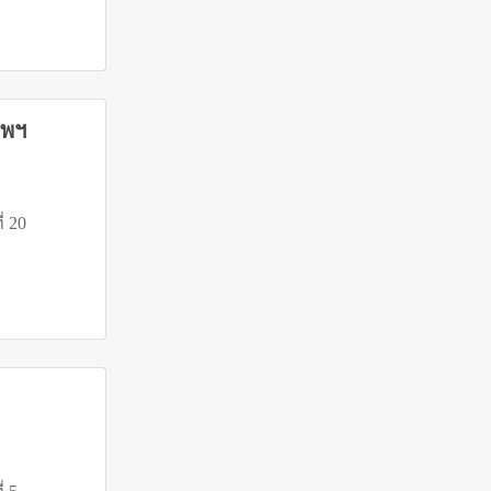
ทพฯ
ี่ 20