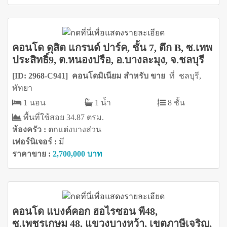
คอนโด ดุสิต แกรนด์ ปาร์ค, ชั้น 7, ตึก B, ซ.เทพ
ประสิทธิ์9, ต.หนองปรือ, อ.บางละมุง, จ.ชลบุรี
[ID: 2968-C941] คอนโดมิเนียม สำหรับ ขาย
ที่ ชลบุรี,
พัทยา
1 นอน
1 น้ำ
8 ชั้น
พื้นที่ใช้สอย 34.87 ตรม.
ห้องครัว :
ตกแต่งบางส่วน
เฟอร์นิเจอร์ :
มี
ราคาขาย :
2,700,000 บาท
คอนโด แบงค์คอก ฮอไรซอน พี48,
ซ.เพชรเกษม 48, แขวงบางหว้า, เขตภาษีเจริญ,