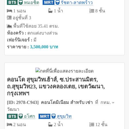
หมอชิต
รัชดา-ลาดพร้าว
1 นอน
1 น้ำ
8 ชั้น
อยู่ชั้นที่ 3
พื้นที่ใช้สอย 35.41 ตรม.
ห้องครัว :
ตกแต่งบางส่วน
เฟอร์นิเจอร์ :
มี
ราคาขาย :
3,500,000 บาท
คอนโด สุขุมวิทเฮ้าส์, ซ.ประสานมิตร,
ถ.สุขุมวิท23, แขวงคลองเตย, เขตวัฒนา,
กรุงเทพฯ
[ID: 2978-C943] คอนโดมิเนียม สำหรับ เช่า
ที่ กทม. »
วัฒนา
อโศก
สุขุมวิท
2 นอน
2 น้ำ
12 ชั้น