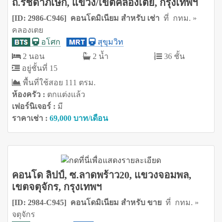
ถ.รัชดาภิเษก, แขวง/เขตคลองเตย, กรุงเทพฯ
[ID: 2986-C946] คอนโดมิเนียม สำหรับ เช่า
ที่ กทม. »
คลองเตย
อโศก
สุขุมวิท
2 นอน
2 น้ำ
36 ชั้น
อยู่ชั้นที่ 15
พื้นที่ใช้สอย 111 ตรม.
ห้องครัว :
ตกแต่งแล้ว
เฟอร์นิเจอร์ :
มี
ราคาเช่า :
69,000 บาท/เดือน
คอนโด ลิปป์, ซ.ลาดพร้าว20, แขวงจอมพล,
เขตจตุจักร, กรุงเทพฯ
[ID: 2984-C945] คอนโดมิเนียม สำหรับ ขาย
ที่ กทม. »
จตุจักร