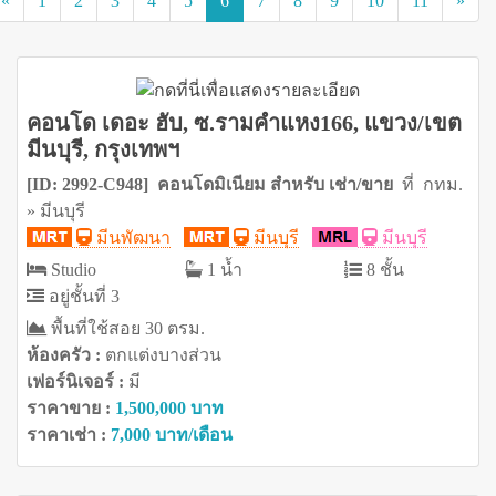
«
1
2
3
4
5
6
7
8
9
10
11
»
คอนโด เดอะ ฮับ, ซ.รามคำแหง166, แขวง/เขต
มีนบุรี, กรุงเทพฯ
[ID: 2992-C948] คอนโดมิเนียม สำหรับ เช่า/ขาย
ที่ กทม.
» มีนบุรี
มีนพัฒนา
มีนบุรี
มีนบุรี
Studio
1 น้ำ
8 ชั้น
อยู่ชั้นที่ 3
พื้นที่ใช้สอย 30 ตรม.
ห้องครัว :
ตกแต่งบางส่วน
เฟอร์นิเจอร์ :
มี
ราคาขาย :
1,500,000 บาท
ราคาเช่า :
7,000 บาท/เดือน