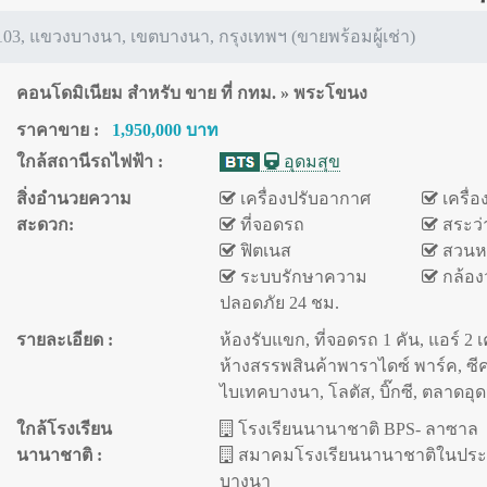
03, แขวงบางนา, เขตบางนา, กรุงเทพฯ (ขายพร้อมผู้เช่า)
คอนโดมิเนียม สำหรับ ขาย ที่ กทม. » พระโขนง
ราคาขาย :
1,950,000 บาท
ใกล้สถานีรถไฟฟ้า :
อุดมสุข
สิ่งอำนวยความ
เครื่องปรับอากาศ
เครื่อ
สะดวก:
ที่จอดรถ
สระว่
ฟิตเนส
สวนห
ระบบรักษาความ
กล้อง
ปลอดภัย 24 ชม.
รายละเอียด :
ห้องรับแขก, ที่จอดรถ 1 คัน, แอร์ 2 เค
ห้างสรรพสินค้าพาราไดซ์ พาร์ค, ซี
ไบเทคบางนา, โลตัส, บิ๊กซี, ตลาดอุ
ใกล้โรงเรียน
โรงเรียนนานาชาติ BPS- ลาซาล
นานาชาติ :
สมาคมโรงเรียนนานาชาติในประ
บางนา