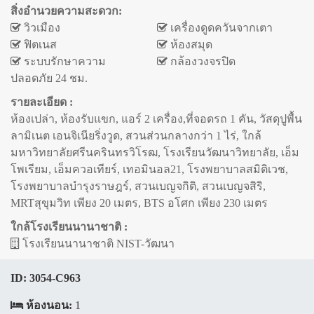
สิ่งอำนวยความสะดวก:
วิวเมือง
เครื่องดูดควันจากเตา
ฟิตเนส
ห้องสมุด
ระบบรักษาความ
กล้องวงจรปิด
ปลอดภัย 24 ชม.
รายละเอียด :
ห้องเปล่า, ห้องรับแขก, แอร์ 2 เครื่อง,ที่จอดรถ 1 คัน, วัสดุปูพื้น
ลามิเนต เอนจิเนียริ่งวูด, สวนส่วนกลางกว่า 1 ไร่, ใกล้
มหาวิทยาลัยศรีนครินทรวิโรฒ, โรงเรียนวัฒนาวิทยาลัย, เอ็ม
โพเรียม, เอ็มควอเทียร์, เทอมินอล21, โรงพยาบาลสมิติเวช,
โรงพยาบาลบำรุงราษฎร์, สวนเบญจกิติ, สวนเบญจสิริ,
MRTสุขุมวิท เพียง 20 เมตร, BTS อโศก เพียง 230 เมตร
ใกล้โรงเรียนนานาชาติ :
โรงเรียนนานาชาติ NIST-วัฒนา
ID:
3054-C963
ห้องนอน:
1