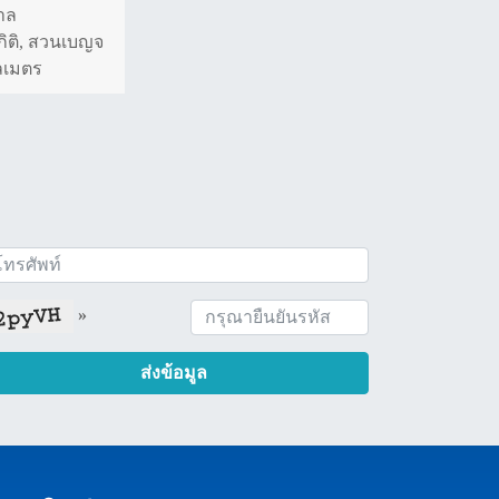
บาล
ิติ, สวนเบญจ
โลเมตร
»
ส่งข้อมูล