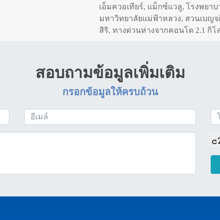
เอ็มควอเทียร์, แม็กซ์แวลู, โรงพยา
มหาวิทยาลัยแม่ฟ้าหลวง, สวนเบญจก
สิริ, ทางด่วนห่างจากคอนโด 2.1 กิ
สอบถามข้อมูลเพิ่มเติม
กรอกข้อมูลให้ครบถ้วน