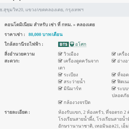
ซ.สุขุมวิท20, แขวง/เขตคลองเตย, กรุงเทพฯ
คอนโดมิเนียม สำหรับ เช่า ที่ กทม. » คลองเตย
ราคาเช่า :
80,000 บาท/เดือน
ใกล้สถานีรถไฟฟ้า :
อโศก
สิ่งอำนวยความ
วิวเมือง
เครื่
สะดวก:
เครื่องดูดควันจาก
อ่างอ
เตา
ระเบียง
ที่จอ
สระว่ายน้ำ
ฟิตเน
มินิมาร์ท
ระบบ
ปลอดภัย
กล้องวงจรปิด
รายละเอียด :
ห้องรับแขก, 2 ห้องครัว, ที่จอดรถ 2 ค
โรงเรียนสายน้ำผึ้ง, โรงเรียนสายน้ำท
อักษรานานาชาติ, เทอมินอล21, เอ็ม