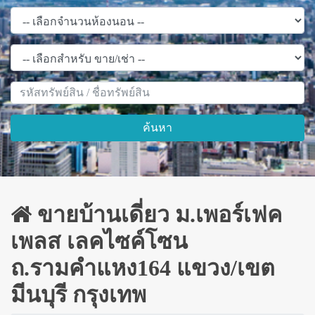
ค้นหา
ขายบ้านเดี่ยว ม.เพอร์เฟค
เพลส เลคไซค์โซน
ถ.รามคำแหง164 แขวง/เขต
มีนบุรี กรุงเทพ